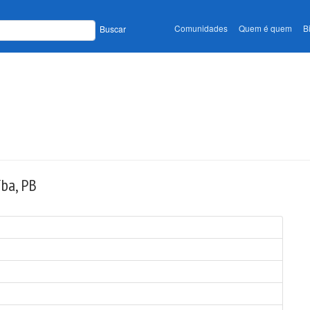
Comunidades
Quem é quem
B
Buscar
íba, PB