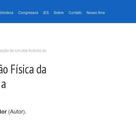
iblioteca
Congressos
IES
Sobre
Contato
Nosso time
epção de Um dos Autores do
o Física da
 a
(Autor).
ior