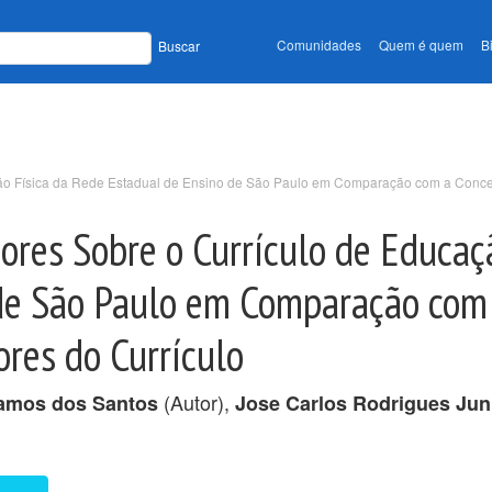
Comunidades
Quem é quem
B
Buscar
ão Física da Rede Estadual de Ensino de São Paulo em Comparação com a Conc
res Sobre o Currículo de Educaçã
de São Paulo em Comparação com
res do Currículo
(Autor),
amos dos Santos
Jose Carlos Rodrigues Jun