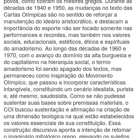
povos, como fizeram os mestres gregos. Durante as
décadas de 1940 e 1950, as mudanças no texto das
Cartas Olímpicas são no sentido de reforçar a
manutenção do ideário aristocrático, e destacam a
importância do esporte não ser focado somente nas
performances e recordes, mas também nos valores
sociais, educacionais, estéticos, éticos e espirituais
do amadorismo. Ao longo das décadas de 1960 e
1970, com o avanço do domínio da alta burguesia e
do capitalismo na hierarquia social, o termo
amadorismo foi sendo apagado dos textos, mas
permaneceu como inspiração do Movimento
Olímpico, que passou a incorporar características
intangíveis, constituindo um cenário idealista, purista
e, até mesmo, saudosista. Como se não pudesse
sustentar suas bases sobre premissas materiais, o
COI buscou sustentação e afirmação na criação de
uma dimensão teológica na qual estão estabelecidos
os valores essenciais de sua constituição. Essa
construção discursiva aponta a intenção de retomar
o imaginário mitológico grego, elevando os sujeitos