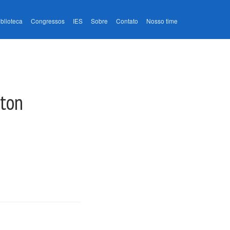
iblioteca
Congressos
IES
Sobre
Contato
Nosso time
nton