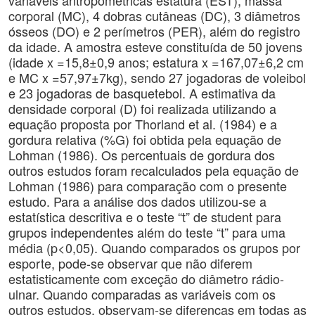
variáveis antropométricas estatura (EST), massa
corporal (MC), 4 dobras cutâneas (DC), 3 diâmetros
ósseos (DO) e 2 perímetros (PER), além do registro
da idade. A amostra esteve constituída de 50 jovens
(idade x =15,8±0,9 anos; estatura x =167,07±6,2 cm
e MC x =57,97±7kg), sendo 27 jogadoras de voleibol
e 23 jogadoras de basquetebol. A estimativa da
densidade corporal (D) foi realizada utilizando a
equação proposta por Thorland et al. (1984) e a
gordura relativa (%G) foi obtida pela equação de
Lohman (1986). Os percentuais de gordura dos
outros estudos foram recalculados pela equação de
Lohman (1986) para comparação com o presente
estudo. Para a análise dos dados utilizou-se a
estatística descritiva e o teste “t” de student para
grupos independentes além do teste “t” para uma
média (p<0,05). Quando comparados os grupos por
esporte, pode-se observar que não diferem
estatisticamente com exceção do diâmetro rádio-
ulnar. Quando comparadas as variáveis com os
outros estudos, observam-se diferenças em todas as