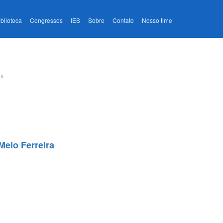
iblioteca
Congressos
IES
Sobre
Contato
Nosso time
as
Melo Ferreira