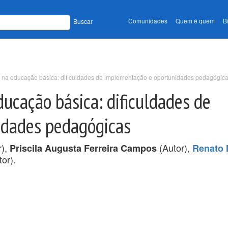
Comunidades
Quem é quem
B
Buscar
s na educação básica: dificuldades de implementação e oportunidades pedagógic
ducação básica: dificuldades de
idades pedagógicas
r),
(Autor),
Priscila Augusta Ferreira Campos
Renato 
or).