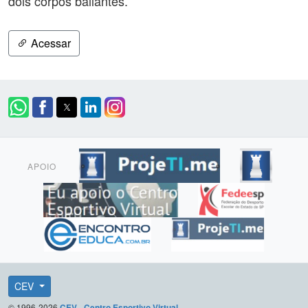
dois corpos bailantes.
Acessar
APOIO
CEV
© 1996-2026
CEV - Centro Esportivo Virtual