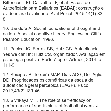
Bittencourt IG, Carvalho LF, et al. Escala de
Autoeficácia para Bailarinos (EABAI): construção e
evidências de validade. Aval Psicol. 2015;14(1):83–
8.
10. Bandura A. Social foundations of thought and
action: A social cognitive theory. Englewood Cliffs:
Pearson Education; 1986.
11. Pacico JC, Ferraz SB, Hutz CS. Autoeficácia –
Yes we can! In: Hutz CS, organizador. Avaliação em
psicologia positiva. Porto Alegre: Artmed; 2014. p.
111-9.
12. Sbicigo JB, Teixeira MAP, Dias ACG, Dell’Aglio
DD. Propriedades psicométricas da escala de
autoeficácia geral percebida (EAGP). Psico.
2012;43(2):139-46.
13. Sivrikaya MH. The role of self-efficacy on
performance of sports skills of football players. J
Educ Train Stud. 2019;6(12):75-9.