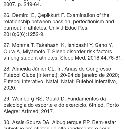
2007. p. 249-64.
26. Demirci E, Çepikkurt F. Examination of the
relationship between passion, perfectionism and
burnout in athletes. Univ J Educ Res.
2018;6(6):1252-9.
27. Monma T, Takahashi K, Ishibashi Y, Sano Y,
Oura A, Miyamoto T. Sleep disorder risk factors
among student athletes. Sleep Med. 2018;44:76-81.
28. Almeida Júnior CL. In: Anais do Congresso
Futebol Clube [Internet]; 20-24 de janeiro de 2020;
Futebol Interativo, Natal. Natal: Futebol Interativo,
2020.
29. Weinberg RS, Gould D. Fundamentos da
psicologia do esporte e do exercício. 6th ed. Porto
Alegre: Artmed; 2017.
30. Assis-Souza DA, Albuquerque PP. Bem-estar
subjetivo em atletas de alto rendimento e seus