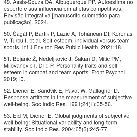
49. Assis-Souza DA, Albuquerque PP. Autoestima no
esporte e sua influência em atletas competitivos:
Revisão integrativa [manuscrito submetido para
publicação]. 2024.
50. Šagát P, Bartik P, Lazic A, Tohănean DI, Koronas
V, Turcu I, et al. Self-esteem, individual versus team
sports. Int J Environ Res Public Health. 2021;18.
51. Bojanic Ž, Nedeljkovic J, Šakan D, Mitic PM,
Milovanovic I, Drid P. Personality traits and self-
esteem in combat and team sports. Front Psychol.
2019;10.
52. Diener E, Sandvik E, Pavot W, Gallagher D.
Response artifacts in the measurement of subjective
well-being. Soc Indic Res. 1991;24(1):35-56.
53. Eid M, Diener E. Global judgments of subjective
well-being: Situational variability and long-term
stability. Soc Indic Res. 2004;65(3):245-77.