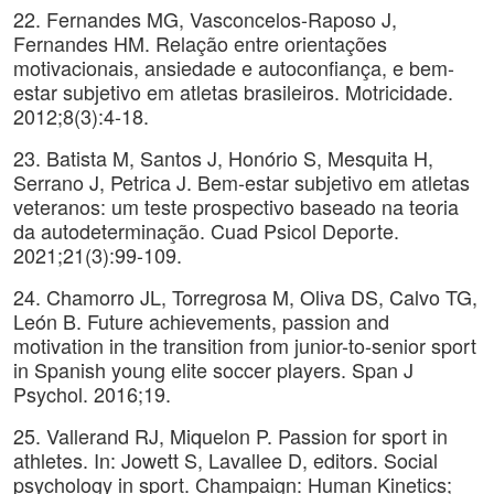
22. Fernandes MG, Vasconcelos-Raposo J,
Fernandes HM. Relação entre orientações
motivacionais, ansiedade e autoconfiança, e bem-
estar subjetivo em atletas brasileiros. Motricidade.
2012;8(3):4-18.
23. Batista M, Santos J, Honório S, Mesquita H,
Serrano J, Petrica J. Bem-estar subjetivo em atletas
veteranos: um teste prospectivo baseado na teoria
da autodeterminação. Cuad Psicol Deporte.
2021;21(3):99-109.
24. Chamorro JL, Torregrosa M, Oliva DS, Calvo TG,
León B. Future achievements, passion and
motivation in the transition from junior-to-senior sport
in Spanish young elite soccer players. Span J
Psychol. 2016;19.
25. Vallerand RJ, Miquelon P. Passion for sport in
athletes. In: Jowett S, Lavallee D, editors. Social
psychology in sport. Champaign: Human Kinetics;