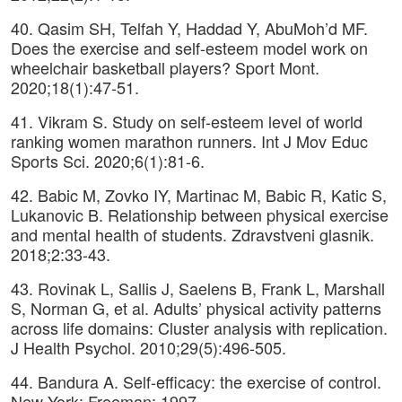
40. Qasim SH, Telfah Y, Haddad Y, AbuMoh’d MF.
Does the exercise and self-esteem model work on
wheelchair basketball players? Sport Mont.
2020;18(1):47-51.
41. Vikram S. Study on self-esteem level of world
ranking women marathon runners. Int J Mov Educ
Sports Sci. 2020;6(1):81-6.
42. Babic M, Zovko IY, Martinac M, Babic R, Katic S,
Lukanovic B. Relationship between physical exercise
and mental health of students. Zdravstveni glasnik.
2018;2:33-43.
43. Rovinak L, Sallis J, Saelens B, Frank L, Marshall
S, Norman G, et al. Adults’ physical activity patterns
across life domains: Cluster analysis with replication.
J Health Psychol. 2010;29(5):496-505.
44. Bandura A. Self-efficacy: the exercise of control.
New York: Freeman; 1997.