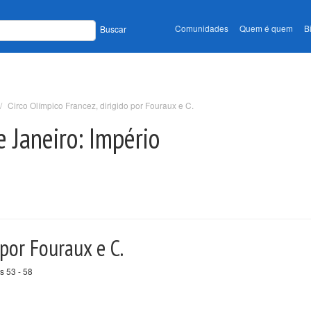
Comunidades
Quem é quem
B
Buscar
Circo Olímpico Francez, dirigido por Fouraux e C.
e Janeiro: Império
 por Fouraux e C.
s 53 - 58