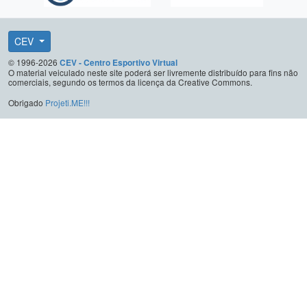
CEV
© 1996-2026
CEV - Centro Esportivo Virtual
O material veiculado neste site poderá ser livremente distribuído para fins não
comerciais, segundo os termos da licença da Creative Commons.
Obrigado
Projeti.ME!!!