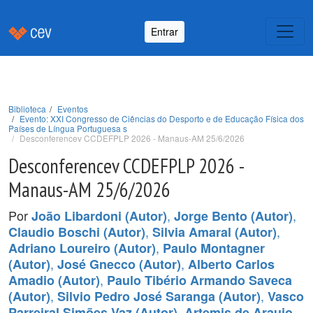
Entrar
Biblioteca
Eventos
Evento: XXI Congresso de Ciências do Desporto e de Educação Física dos
Países de Língua Portuguesa s
Desconferencev CCDEFPLP 2026 - Manaus-AM 25/6/2026
Desconferencev CCDEFPLP 2026 -
Manaus-AM 25/6/2026
Por
,
,
João Libardoni (Autor)
Jorge Bento (Autor)
,
,
Claudio Boschi (Autor)
Silvia Amaral (Autor)
,
Adriano Loureiro (Autor)
Paulo Montagner
,
,
(Autor)
José Gnecco (Autor)
Alberto Carlos
,
Amadio (Autor)
Paulo Tibério Armando Saveca
,
,
(Autor)
Silvio Pedro José Saranga (Autor)
Vasco
,
Parreiral Simões Vaz (Autor)
Artemis de Araujo