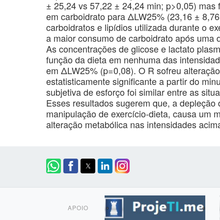
± 25,24 vs 57,22 ± 24,24 min; p>0,05) mas f
em carboidrato para ΔLW25% (23,16 ± 8,76 v
carboidratos e lipídios utilizada durante o e
a maior consumo de carboidrato após uma 
As concentrações de glicose e lactato plas
função da dieta em nenhuma das intensidad
em ΔLW25% (p=0,08). O R sofreu alteraçã
estatisticamente significante a partir do mi
subjetiva de esforço foi similar entre as si
Esses resultados sugerem que, a depleção d
manipulação de exercício-dieta, causa um m
alteração metabólica nas intensidades acim
APOIO