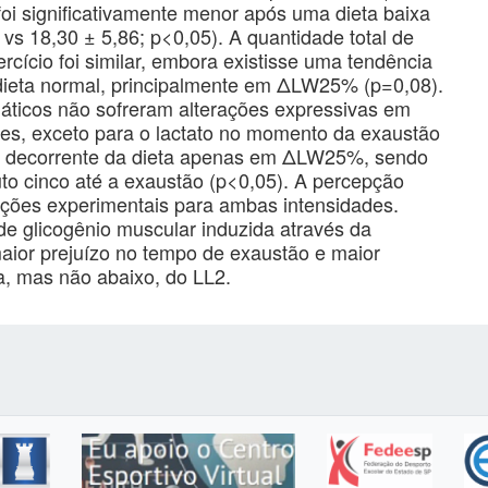
oi significativamente menor após uma dieta baixa
s 18,30 ± 5,86; p<0,05). A quantidade total de
xercício foi similar, embora existisse uma tendência
dieta normal, principalmente em ΔLW25% (p=0,08).
máticos não sofreram alterações expressivas em
es, exceto para o lactato no momento da exaustão
o decorrente da dieta apenas em ΔLW25%, sendo
nuto cinco até a exaustão (p<0,05). A percepção
tuações experimentais para ambas intensidades.
e glicogênio muscular induzida através da
aior prejuízo no tempo de exaustão e maior
a, mas não abaixo, do LL2.