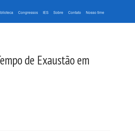
iblioteca
Congressos
IES
Sobre
Contato
Nosso time
 Tempo de Exaustão em