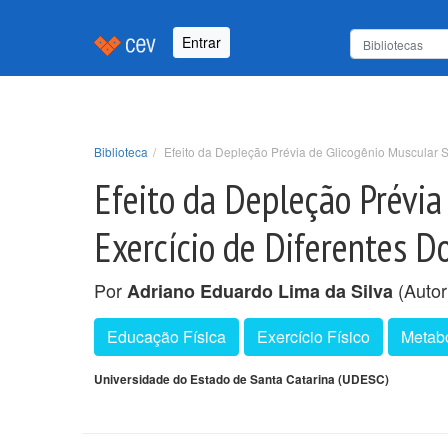
Entrar
Biblioteca
Efeito da Depleção Prévia de Glicogênio Muscular 
Efeito da Depleção Prévi
Exercício de Diferentes D
Por
(Autor
Adriano Eduardo Lima da Silva
Educação Física
Exercício Físico
Metab
Universidade do Estado de Santa Catarina (UDESC)