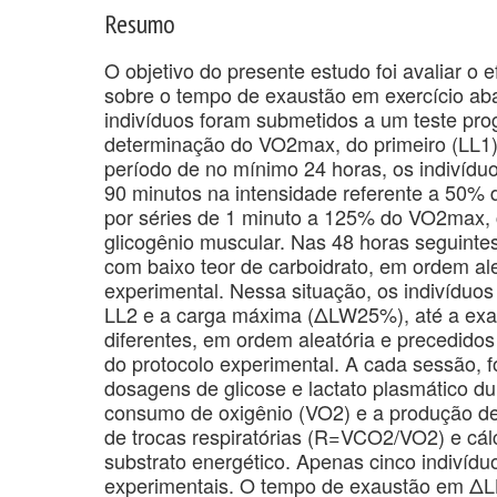
Resumo
O objetivo do presente estudo foi avaliar o 
sobre o tempo de exaustão em exercício aba
indivíduos foram submetidos a um teste pro
determinação do VO2max, do primeiro (LL1) 
período de no mínimo 24 horas, os indivídu
90 minutos na intensidade referente a 50% 
por séries de 1 minuto a 125% do VO2max, 
glicogênio muscular. Nas 48 horas seguinte
com baixo teor de carboidrato, em ordem al
experimental. Nessa situação, os indivíduo
LL2 e a carga máxima (ΔLW25%), até a exau
diferentes, em ordem aleatória e precedidos d
do protocolo experimental. A cada sessão,
dosagens de glicose e lactato plasmático d
consumo de oxigênio (VO2) e a produção de
de trocas respiratórias (R=VCO2/VO2) e cál
substrato energético. Apenas cinco indivíd
experimentais. O tempo de exaustão em ΔLL50