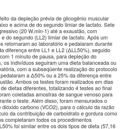
efeito da depleção prévia de glicogênio muscular
ixo e acima de do segundo limiar de lactato. Sete
gressivo (20 W.min-1) até a exaustão, com
e do segundo (LL2) limiar de lactato. Após um
os retornaram ao laboratório e pedalaram durante
da diferença entre LL1 e LL2 (ΔLL50%), seguido
com 1 minuto de pausa, para depleção do
s, os indivíduos seguiram uma dieta balanceada ou
eatória, com a subseqüente realização do protocolo
s pedalaram a Δ50% ou a 25% da diferença entre
stão. Ambos os testes foram realizados em dias
e dietas diferentes, totalizando 4 testes ao final
 foram coletadas amostras de sangue venoso para
urante o teste. Além disso, foram mensurados o
 dióxido carbono (VCO2), para o cálculo da razão
culo da contribuição de carboidrato e gordura como
uos completaram todos os procedimentos
% foi similar entre os dois tipos de dieta (57,16