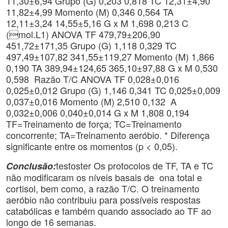
11,30±6,94 Grupo (G) 0,203 0,818 TC 12,31±4,90
11,82±4,99 Momento (M) 0,346 0,564 TA
12,11±3,24 14,55±5,16 G x M 1,698 0,213 C
(mol.L1) ANOVA TF 479,79±206,90
451,72±171,35 Grupo (G) 1,118 0,329 TC
497,49±107,82 341,55±119,27 Momento (M) 1,866
0,190 TA 389,94±124,65 365,10±97,88 G x M 0,530
0,598 Razão T/C ANOVA TF 0,028±0,016
0,025±0,012 Grupo (G) 1,146 0,341 TC 0,025±0,009
0,037±0,016 Momento (M) 2,510 0,132 A
0,032±0,006 0,040±0,014 G x M 1,808 0,194
TF=Treinamento de força; TC=Treinamento
concorrente; TA=Treinamento aeróbio. * Diferença
significante entre os momentos (p < 0,05).
testoster Os protocolos de TF, TA e TC
Conclusão:
não modificaram os níveis basais de ona total e
cortisol, bem como, a razão T/C. O treinamento
aeróbio não contribuiu para possíveis respostas
catabólicas e também quando associado ao TF ao
longo de 16 semanas.