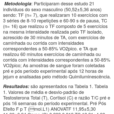
: Participaram desse estudo 21
Metodologia
indivíduos do sexo masculino (50,52±5,36 anos)
sendo: TF (n= 7), que realizaram 10 exercícios com
3 séries de 8-10 repetições e 60-90 s de pausa, TC
(n= 16) que realizou o TF composto de 5 exercícios
na mesma intensidade realizada pelo TF isolado,
acrescido de 30 minutos de TA, com exercícios de
caminhada ou corrida com intensidades
correspondentes a 50-85% VO2pico. e TA que
realizou 60 minutos exercícios de caminhada ou
corrida com intensidades correspondentes a 50-85%
VO2pico; As amostras de sangue foram coletadas
pré e pós período experimental após 12 horas de
jejum e analisadas pelo método Quimiluminescência.
são apresentados na Tabela 1. Tabela
Resultados:
1. Valores de média e desvio-padrão de
Testosterona Total (T), Cortisol (C) e razão T/C pré e
pós 16 semanas do período experimental. Pré Pós
Efeito F p T (mol.L1) ANOVATF 11,95±5,30