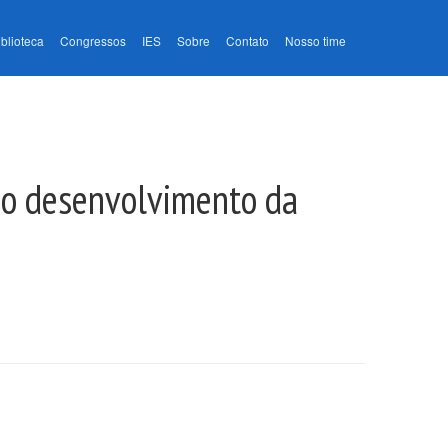
iblioteca
Congressos
IES
Sobre
Contato
Nosso time
a o desenvolvimento da