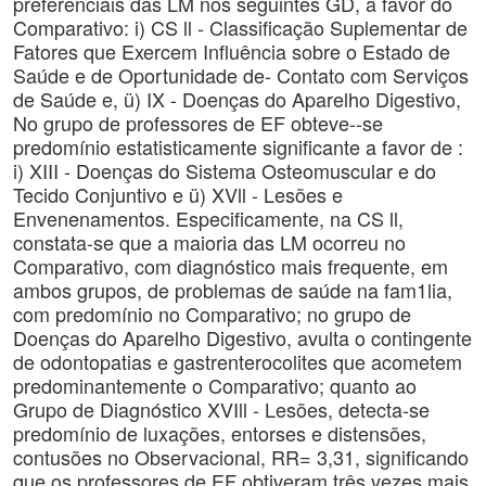
preferenciais das LM nos seguintes GD, a favor do
Comparativo: i) CS ll - Classificação Suplementar de
Fatores que Exercem Influência sobre o Estado de
Saúde e de Oportunidade de- Contato com Serviços
de Saúde e, ü) IX - Doenças do Aparelho Digestivo,
No grupo de professores de EF obteve--se
predomínio estatisticamente significante a favor de :
i) XIII - Doenças do Sistema Osteomuscular e do
Tecido Conjuntivo e ü) XVll - Lesões e
Envenenamentos. Especificamente, na CS ll,
constata-se que a maioria das LM ocorreu no
Comparativo, com diagnóstico mais frequente, em
ambos grupos, de problemas de saúde na fam1lia,
com predomínio no Comparativo; no grupo de
Doenças do Aparelho Digestivo, avulta o contingente
de odontopatias e gastrenterocolites que acometem
predominantemente o Comparativo; quanto ao
Grupo de Diagnóstico XVIll - Lesões, detecta-se
predomínio de luxações, entorses e distensões,
contusões no Observacional, RR= 3,31, significando
que os professores de EF obtiveram três vezes mais