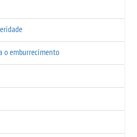
teridade
ra o emburrecimento