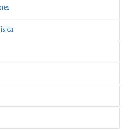
ores
ísica