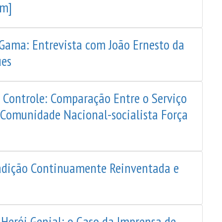
em]
Gama: Entrevista com João Ernesto da
ues
 Controle: Comparação Entre o Serviço
 a Comunidade Nacional-socialista Força
radição Continuamente Reinventada e
Herói Genial: o Caso da Imprensa de