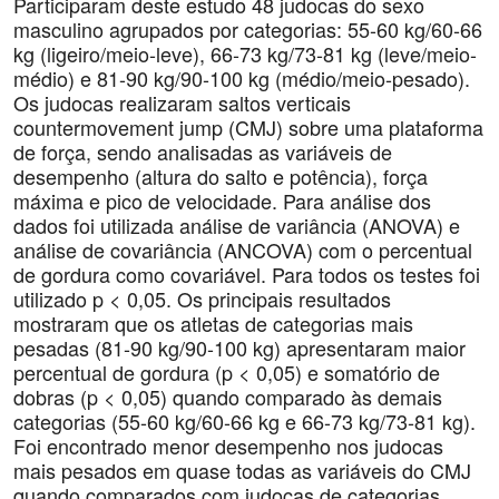
Participaram deste estudo 48 judocas do sexo
masculino agrupados por categorias: 55-60 kg/60-66
kg (ligeiro/meio-leve), 66-73 kg/73-81 kg (leve/meio-
médio) e 81-90 kg/90-100 kg (médio/meio-pesado).
Os judocas realizaram saltos verticais
countermovement jump (CMJ) sobre uma plataforma
de força, sendo analisadas as variáveis de
desempenho (altura do salto e potência), força
máxima e pico de velocidade. Para análise dos
dados foi utilizada análise de variância (ANOVA) e
análise de covariância (ANCOVA) com o percentual
de gordura como covariável. Para todos os testes foi
utilizado p < 0,05. Os principais resultados
mostraram que os atletas de categorias mais
pesadas (81-90 kg/90-100 kg) apresentaram maior
percentual de gordura (p < 0,05) e somatório de
dobras (p < 0,05) quando comparado às demais
categorias (55-60 kg/60-66 kg e 66-73 kg/73-81 kg).
Foi encontrado menor desempenho nos judocas
mais pesados em quase todas as variáveis do CMJ
quando comparados com judocas de categorias