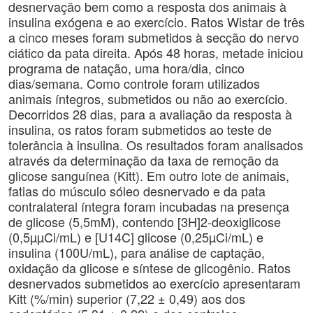
desnervação bem como a resposta dos animais à
insulina exógena e ao exercício. Ratos Wistar de três
a cinco meses foram submetidos à secção do nervo
ciático da pata direita. Após 48 horas, metade iniciou
programa de natação, uma hora/dia, cinco
dias/semana. Como controle foram utilizados
animais íntegros, submetidos ou não ao exercício.
Decorridos 28 dias, para a avaliação da resposta à
insulina, os ratos foram submetidos ao teste de
tolerância à insulina. Os resultados foram analisados
através da determinação da taxa de remoção da
glicose sanguínea (Kitt). Em outro lote de animais,
fatias do músculo sóleo desnervado e da pata
contralateral íntegra foram incubadas na presença
de glicose (5,5mM), contendo [3H]2-deoxiglicose
(0,5µµCi/mL) e [U14C] glicose (0,25µCi/mL) e
insulina (100U/mL), para análise de captação,
oxidação da glicose e síntese de glicogênio. Ratos
desnervados submetidos ao exercício apresentaram
Kitt (%/min) superior (7,22 ± 0,49) aos dos