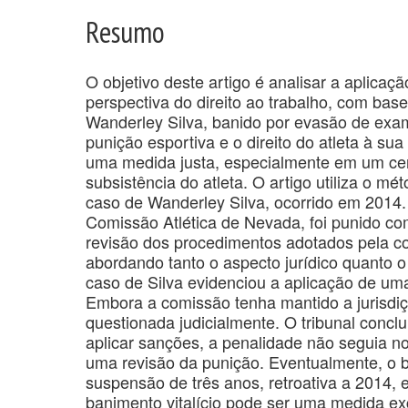
Resumo
O objetivo deste artigo é analisar a aplicaç
perspectiva do direito ao trabalho, com b
Wanderley Silva, banido por evasão de exam
punição esportiva e o direito do atleta à sua
uma medida justa, especialmente em um cená
subsistência do atleta. O artigo utiliza o 
caso de Wanderley Silva, ocorrido em 2014.
Comissão Atlética de Nevada, foi punido com
revisão dos procedimentos adotados pela co
abordando tanto o aspecto jurídico quanto o 
caso de Silva evidenciou a aplicação de uma
Embora a comissão tenha mantido a jurisdiçã
questionada judicialmente. O tribunal concl
aplicar sanções, a penalidade não seguia no
uma revisão da punição. Eventualmente, o ba
suspensão de três anos, retroativa a 2014, 
banimento vitalício pode ser uma medida ex