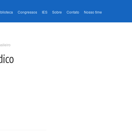
iblioteca
Congressos
IES
Sobre
Contato
Nosso time
sileiro
dico