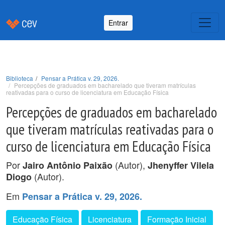
Entrar
Biblioteca
Pensar a Prática v. 29, 2026.
Percepções de graduados em bacharelado que tiveram matrículas
reativadas para o curso de licenciatura em Educação Física
Percepções de graduados em bacharelado
que tiveram matrículas reativadas para o
curso de licenciatura em Educação Física
Por
(Autor),
Jairo Antônio Paixão
Jhenyffer Vilela
(Autor).
Diogo
Em
Pensar a Prática v. 29, 2026.
Educação Física
Licenciatura
Formação Inicial