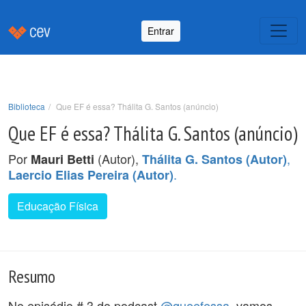
Entrar
Biblioteca
Que EF é essa? Thálita G. Santos (anúncio)
Que EF é essa? Thálita G. Santos (anúncio)
Por
(Autor),
,
Mauri Betti
Thálita G. Santos (Autor)
.
Laercio Elias Pereira (Autor)
Educação Física
Resumo
No episódio # 3 do podcast
@queefessa
, vamos