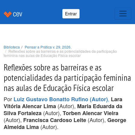
Entrar
Biblioteca
Pensar a Prática v. 29, 2026.
Reflexões sobre as barreiras e as potencialidades da participação
feminina nas aulas de Educação Física escolar
Reflexões sobre as barreiras e as
potencialidades da participação feminina
nas aulas de Educação Física escolar
Por
,
Luiz Gustavo Bonatto Rufino (Autor)
Lara
(Autor),
Vitória Alencar Lima
Maria Eduarda da
(Autor),
Silva Fortaleza
Torben Alencar Vieira
(Autor),
(Autor),
Francisca Cardoso Leite
George
(Autor).
Almeida Lima