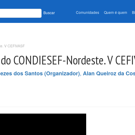
Comunidades
Quem é quem
B
Buscar
e. V CEFIVASF
 do CONDIESEF-Nordeste. V CEF
,
ezes dos Santos (Organizador)
Alan Queiroz da Cos