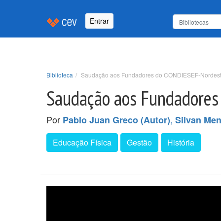
Entrar
Biblioteca
Saudação aos Fundadores do CONDIESEF-Nordest
Saudação aos Fundadores
Por
,
Pablo Juan Greco (Autor)
Silvan Men
Educação Física
Gestão
História