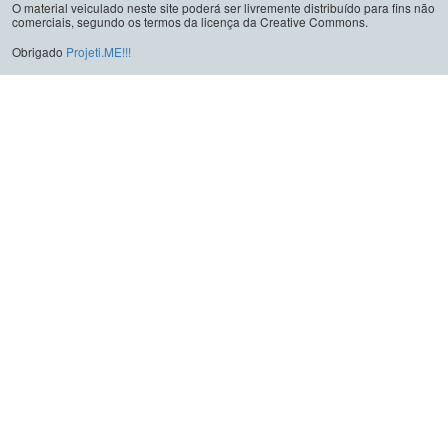
O material veiculado neste site poderá ser livremente distribuído para fins não
comerciais, segundo os termos da licença da Creative Commons.
Obrigado
Projeti.ME!!!