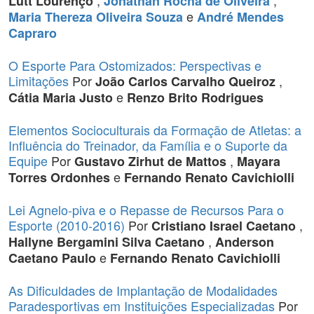
,
,
Lutt Lourenço
Jonathan Rocha de Oliveira
e
Maria Thereza Oliveira Souza
André Mendes
Capraro
O Esporte Para Ostomizados: Perspectivas e
Limitações
Por
,
João Carlos Carvalho Queiroz
e
Cátia Maria Justo
Renzo Brito Rodrigues
Elementos Socioculturais da Formação de Atletas: a
Influência do Treinador, da Família e o Suporte da
Equipe
Por
,
Gustavo Zirhut de Mattos
Mayara
e
Torres Ordonhes
Fernando Renato Cavichiolli
Lei Agnelo-piva e o Repasse de Recursos Para o
Esporte (2010-2016)
Por
,
Cristiano Israel Caetano
,
Hallyne Bergamini Silva Caetano
Anderson
e
Caetano Paulo
Fernando Renato Cavichiolli
As Dificuldades de Implantação de Modalidades
Paradesportivas em Instituições Especializadas
Por