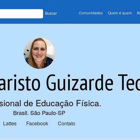
Comunidades
Quem é quem
B
Buscar
aristo Guizarde T
ssional de Educação Física
.
Brasil. São Paulo-SP
Lattes
Facebook
Contato