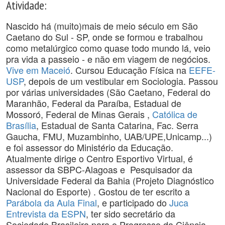
Atividade:
Nascido há (muito)mais de meio século em São
Caetano do Sul - SP, onde se formou e trabalhou
como metalúrgico como quase todo mundo lá, veio
pra vida a passeio - e não em viagem de negócios.
Vive em Maceió
. Cursou Educação Física na
EEFE-
USP
, depois de um vestibular em Sociologia. Passou
por várias universidades (São Caetano, Federal do
Maranhão, Federal da Paraíba, Estadual de
Mossoró, Federal de Minas Gerais ,
Católica de
Brasília
, Estadual de Santa Catarina, Fac. Serra
Gaucha, FMU, Muzambinho, UAB/UPE,Unicamp...)
e foi assessor do Ministério da Educação.
Atualmente dirige o Centro Esportivo Virtual, é
assessor da SBPC-Alagoas e Pesquisador da
Universidade Federal da Bahia (Projeto Diagnóstico
Nacional do Esporte) . Gostou de ter escrito a
Parábola da Aula Final
, e participado do
Juca
Entrevista da ESPN
, ter sido secretário da
Sociedade Brasileira para o Progresso da Ciência -