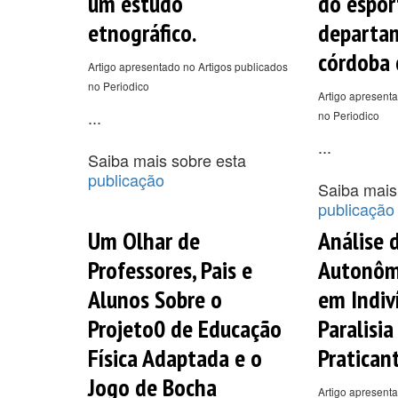
um estudo
do espor
etnográfico.
departa
córdoba 
Artigo apresentado no Artigos publicados
no Periodico
Artigo apresenta
...
no Periodico
...
Saiba mais sobre esta
publicação
Saiba mais
publicação
Um Olhar de
Análise 
Professores, Pais e
Autonôm
Alunos Sobre o
em Indiv
Projeto0 de Educação
Paralisia
Física Adaptada e o
Pratican
Jogo de Bocha
Artigo apresent