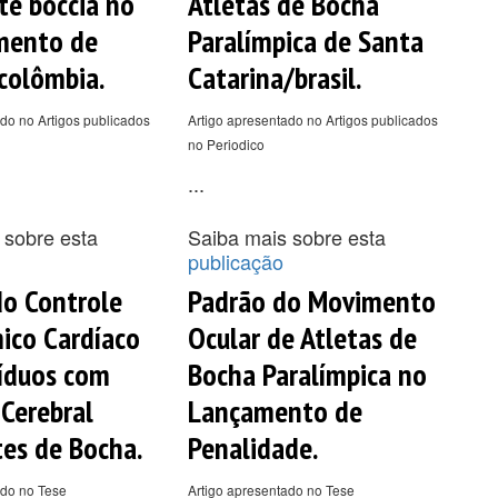
te boccia no
Atletas de Bocha
mento de
Paralímpica de Santa
colômbia.
Catarina/brasil.
do no Artigos publicados
Artigo apresentado no Artigos publicados
no Periodico
...
 sobre esta
Saiba mais sobre esta
publicação
do Controle
Padrão do Movimento
ico Cardíaco
Ocular de Atletas de
íduos com
Bocha Paralímpica no
 Cerebral
Lançamento de
tes de Bocha.
Penalidade.
ado no Tese
Artigo apresentado no Tese