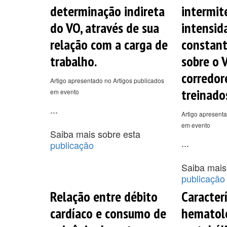
determinação indireta
intermit
do VO, através de sua
intensid
relação com a carga de
constant
trabalho.
sobre o 
corredor
Artigo apresentado no Artigos publicados
treinado
em evento
...
Artigo apresenta
em evento
Saiba mais sobre esta
...
publicação
Saiba mais
publicação
Relação entre débito
Caracterí
cardíaco e consumo de
hematol