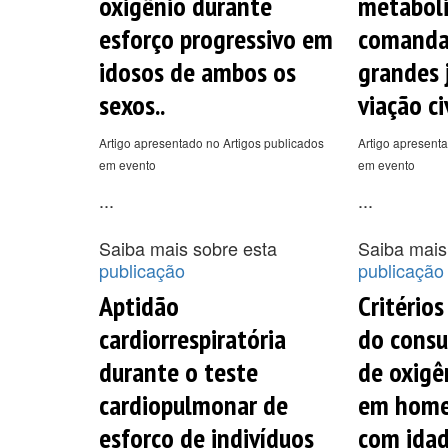
oxigênio durante
metabóli
esforço progressivo em
comanda
idosos de ambos os
grandes 
sexos..
viação civ
Artigo apresentado no Artigos publicados
Artigo apresenta
em evento
em evento
...
...
Saiba mais sobre esta
Saiba mais
publicação
publicação
Aptidão
Critérios
cardiorrespiratória
do cons
durante o teste
de oxigê
cardiopulmonar de
em home
esforço de indivíduos
com idad