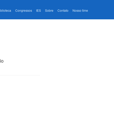
iblioteca
Congressos
IES
Sobre
Contato
Nosso time
io