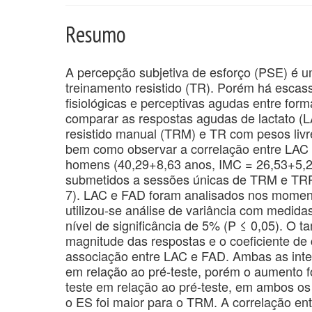
Resumo
A percepção subjetiva de esforço (PSE) é um
treinamento resistido (TR). Porém há esca
fisiológicas e perceptivas agudas entre for
comparar as respostas agudas de lactato (L
resistido manual (TRM) e TR com pesos liv
bem como observar a correlação entre LAC 
homens (40,29+8,63 anos, IMC = 26,53+5,2
submetidos a sessões únicas de TRM e TRPL
7). LAC e FAD foram analisados nos momento
utilizou-se análise de variância com medida
nível de significância de 5% (P ≤ 0,05). O t
magnitude das respostas e o coeficiente de c
associação entre LAC e FAD. Ambas as int
em relação ao pré-teste, porém o aumento 
teste em relação ao pré-teste, em ambos os 
o ES foi maior para o TRM. A correlação en