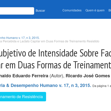
Comunidades
Quem é quem
B
Buscar
nho Humano v. 17, n 3, 2015.
iga Percebida e Lactato Capilar em Duas Formas de Treinamento Resistido
Subjetivo de Intensidade Sobre Fa
lar em Duas Formas de Treinament
(Autor),
naldo Eduardo Ferreira
Ricardo José Gomes
tria & Desempenho Humano v. 17, n 3, 2015.
Da página 1 
inamento de Resistência