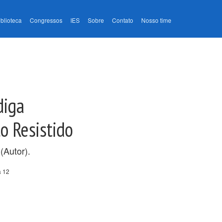
iblioteca
Congressos
IES
Sobre
Contato
Nosso time
diga
o Resistido
(Autor).
a 12