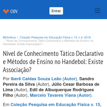
Entrar
Biblioteca
Coleção Pesquisa em Educação Física v. 15, n 4, 2016.
Nível de Conhecimento Tático Declarativo e Métodos de Ensino no
Handebol: Existe Associação?
Nível de Conhecimento Tático Declarativo
e Métodos de Ensino no Handebol: Existe
Associação?
Por
,
Iberê Caldas Souza Leão (Autor)
Sandro
(Autor),
Pereira da Silva
Júlio Cesar Barbosa de
(Autor),
Lima
Edil de Albuquerque Rodrigues
(Autor),
.
Filho
Marcelo Tavares Viana (Autor)
Em
Coleção Pesquisa em Educação Física v. 15,