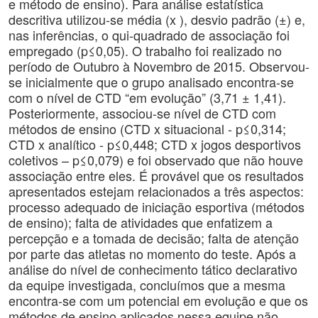
e método de ensino). Para análise estatística
descritiva utilizou-se média (x ), desvio padrão (±) e,
nas inferências, o qui-quadrado de associação foi
empregado (p≤0,05). O trabalho foi realizado no
período de Outubro à Novembro de 2015. Observou-
se inicialmente que o grupo analisado encontra-se
com o nível de CTD “em evolução” (3,71 ± 1,41).
Posteriormente, associou-se nível de CTD com
métodos de ensino (CTD x situacional - p≤0,314;
CTD x analítico - p≤0,448; CTD x jogos desportivos
coletivos – p≤0,079) e foi observado que não houve
associação entre eles. É provável que os resultados
apresentados estejam relacionados a três aspectos:
processo adequado de iniciação esportiva (métodos
de ensino); falta de atividades que enfatizem a
percepção e a tomada de decisão; falta de atenção
por parte das atletas no momento do teste. Após a
análise do nível de conhecimento tático declarativo
da equipe investigada, concluímos que a mesma
encontra-se com um potencial em evolução e que os
métodos de ensino aplicados nessa equipe não