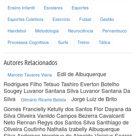
Ensino Infantil
Escolares
Esportes
Esportes Coletivos
Exercício
Futsal
Gestão
Handebol
Metodologia
Neurociência
Pernambuco
Processos Cognitivos
Surfe
Treino
Tática
Autores Relacionados
Edil de Albuquerque
Marcelo Tavares Viana
Rodrigues Filho
Tetsuo Tashiro
Everton Botelho
Sougey
Luvanor Santana Silva
Luvanor Santana Da
Silva
Jorge Luiz de Brito
Gilmário Ricarte Batista
Gomes
Francielly Ketully dos Santos Flor
Dayana da
Silva Oliveira
Vanildo Campos Bezerra Cavalcanti
Neto
Rennan Regys dos Santos Silva
Santhiago de
Oliveira Coutinho
Nathalia Izabelly Albuquerque
Silva
Anderson Henrique de Almeida
Vinicius Soares