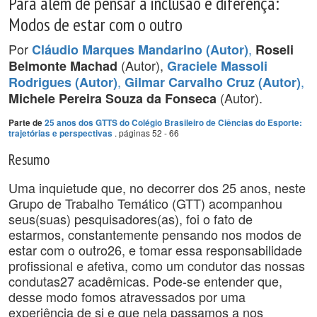
Para além de pensar a inclusão e diferença:
Modos de estar com o outro
Por
,
Cláudio Marques Mandarino (Autor)
Roseli
(Autor),
Belmonte Machad
Graciele Massoli
,
,
Rodrigues (Autor)
Gilmar Carvalho Cruz (Autor)
(Autor).
Michele Pereira Souza da Fonseca
Parte de
25 anos dos GTTS do Colégio Brasileiro de Ciências do Esporte:
. páginas 52 - 66
trajetórias e perspectivas
Resumo
Uma inquietude que, no decorrer dos 25 anos, neste
Grupo de Trabalho Temático (GTT) acompanhou
seus(suas) pesquisadores(as), foi o fato de
estarmos, constantemente pensando nos modos de
estar com o outro26, e tomar essa responsabilidade
profissional e afetiva, como um condutor das nossas
condutas27 acadêmicas. Pode-se entender que,
desse modo fomos atravessados por uma
experiência de si e que nela passamos a nos