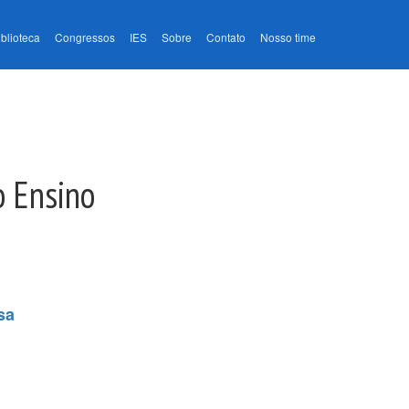
iblioteca
Congressos
IES
Sobre
Contato
Nosso time
o Ensino
sa