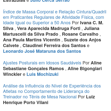
Estrázulas
Júlio Cerca Serrão
Índice de Massa Corporal e Relação Cintura/Quadril
em Praticantes Regulares de Atividade Física, com
Idade Igual ou Superior a 50 Anos
Por
Ivana C. M.
,
,
Silva
Vera Aparecida Madruga Forti
Juliana
,
,
Martuscelli da Silva Prado
Rosane Carvalho
,
Ana Paula Martins Vicentin
Suzete dos Anjos
,
e
Calvete
Claudinei Ferreira dos Santos
Leonardo José Mataruna dos Santos
Ajustes Posturais em Idosos Saudáveis
Por
Aline
,
Sebastiane Gonçales Ramos
Aline Bigongiari
e
Winckler
Luis Mochizuki
Análise da Influência do Nível de Experiência dos
Atletas no Comportamento de Liderança do
Treinador no Tênis de Mesa Nacional
Por
Luiz
Henrique Porto Vilani