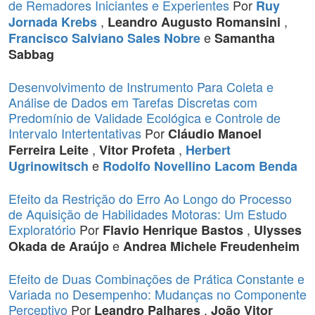
de Remadores Iniciantes e Experientes
Por
Ruy
,
,
Jornada Krebs
Leandro Augusto Romansini
e
Francisco Salviano Sales Nobre
Samantha
Sabbag
Desenvolvimento de Instrumento Para Coleta e
Análise de Dados em Tarefas Discretas com
Predomínio de Validade Ecológica e Controle de
Intervalo Intertentativas
Por
Cláudio Manoel
,
,
Ferreira Leite
Vitor Profeta
Herbert
e
Ugrinowitsch
Rodolfo Novellino Lacom Benda
Efeito da Restrição do Erro Ao Longo do Processo
de Aquisição de Habilidades Motoras: Um Estudo
Exploratório
Por
,
Flavio Henrique Bastos
Ulysses
e
Okada de Araújo
Andrea Michele Freudenheim
Efeito de Duas Combinações de Prática Constante e
Variada no Desempenho: Mudanças no Componente
Perceptivo
Por
,
Leandro Palhares
João Vitor