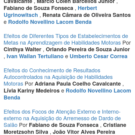
,
,
Cavalcante
Marcio Colen Barcellos Junior
,
Fabiano de Souza Fonseca
Herbert
,
Ugrinowitsch
Renata Câmara de Oliveira Santos
e
Rodolfo Novellino Lacom Benda
Efeitos de Diferentes Tipos de Estabelecimentos de
Metas na Aprendizagem de Habilidades Motoras
Por
,
Cinthya Walter
Orlando Pereira de Souza Junior
,
e
Ivan Wallan Tertuliano
Umberto Cesar Correa
Efeitos do Conhecimento de Resultados
Autocontrolados na Aquisição de Habilidades
Motoras
Por
,
Adriana Paula Coelho Cavalcante
e
Lívia Kariny Medeiros
Rodolfo Novellino Lacom
Benda
Efeitos dos Focos de Atenção Externo e Interno-
externo na Aquisição do Arremesso de Dardo de
Salão
Por
,
Fabiano de Souza Fonseca
Cristiane
,
Moretzsohn Silva
João Vitor Alves Pereira