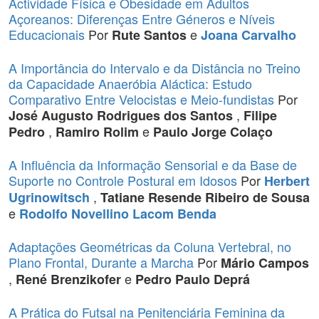
Actividade Física e Obesidade em Adultos
Açoreanos: Diferenças Entre Géneros e Níveis
Educacionais
Por
e
Rute Santos
Joana Carvalho
A Importância do Intervalo e da Distância no Treino
da Capacidade Anaeróbia Aláctica: Estudo
Comparativo Entre Velocistas e Meio-fundistas
Por
,
José Augusto Rodrigues dos Santos
Filipe
,
e
Pedro
Ramiro Rolim
Paulo Jorge Colaço
A Influência da Informação Sensorial e da Base de
Suporte no Controle Postural em Idosos
Por
Herbert
,
Ugrinowitsch
Tatiane Resende Ribeiro de Sousa
e
Rodolfo Novellino Lacom Benda
Adaptações Geométricas da Coluna Vertebral, no
Plano Frontal, Durante a Marcha
Por
Mário Campos
,
e
René Brenzikofer
Pedro Paulo Deprá
A Prática do Futsal na Penitenciária Feminina da