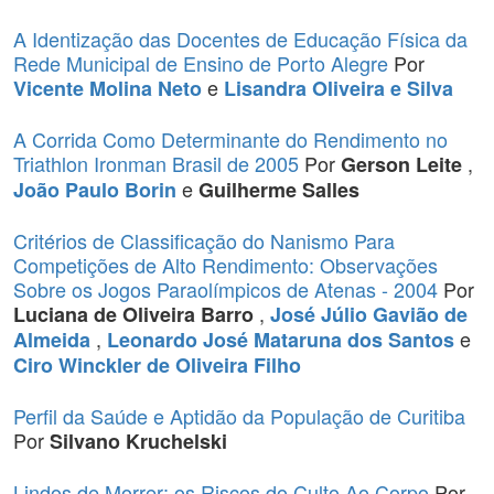
A Identização das Docentes de Educação Física da
Rede Municipal de Ensino de Porto Alegre
Por
e
Vicente Molina Neto
Lisandra Oliveira e Silva
A Corrida Como Determinante do Rendimento no
Triathlon Ironman Brasil de 2005
Por
,
Gerson Leite
e
João Paulo Borin
Guilherme Salles
Critérios de Classificação do Nanismo Para
Competições de Alto Rendimento: Observações
Sobre os Jogos Paraolímpicos de Atenas - 2004
Por
,
Luciana de Oliveira Barro
José Júlio Gavião de
,
e
Almeida
Leonardo José Mataruna dos Santos
Ciro Winckler de Oliveira Filho
Perfil da Saúde e Aptidão da População de Curitiba
Por
Silvano Kruchelski
Lindos de Morrer: os Riscos do Culto Ao Corpo
Por