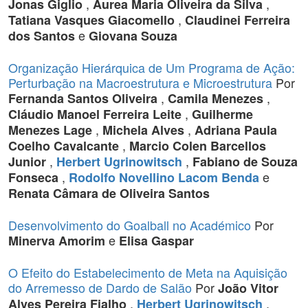
,
,
Jonas Giglio
Aurea Maria Oliveira da Silva
,
Tatiana Vasques Giacomello
Claudinei Ferreira
e
dos Santos
Giovana Souza
Organização Hierárquica de Um Programa de Ação:
Perturbação na Macroestrutura e Microestrutura
Por
,
,
Fernanda Santos Oliveira
Camila Menezes
,
Cláudio Manoel Ferreira Leite
Guilherme
,
,
Menezes Lage
Michela Alves
Adriana Paula
,
Coelho Cavalcante
Marcio Colen Barcellos
,
,
Junior
Herbert Ugrinowitsch
Fabiano de Souza
,
e
Fonseca
Rodolfo Novellino Lacom Benda
Renata Câmara de Oliveira Santos
Desenvolvimento do Goalball no Académico
Por
e
Minerva Amorim
Elisa Gaspar
O Efeito do Estabelecimento de Meta na Aquisição
do Arremesso de Dardo de Salão
Por
João Vitor
,
,
Alves Pereira Fialho
Herbert Ugrinowitsch