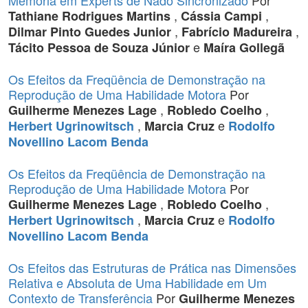
Memória em Experts de Nado Sincronizado
Por
,
,
Tathiane Rodrigues Martins
Cássia Campi
,
,
Dilmar Pinto Guedes Junior
Fabrício Madureira
e
Tácito Pessoa de Souza Júnior
Maíra Gollegã
Os Efeitos da Freqüência de Demonstração na
Reprodução de Uma Habilidade Motora
Por
,
,
Guilherme Menezes Lage
Robledo Coelho
,
e
Herbert Ugrinowitsch
Marcia Cruz
Rodolfo
Novellino Lacom Benda
Os Efeitos da Freqüência de Demonstração na
Reprodução de Uma Habilidade Motora
Por
,
,
Guilherme Menezes Lage
Robledo Coelho
,
e
Herbert Ugrinowitsch
Marcia Cruz
Rodolfo
Novellino Lacom Benda
Os Efeitos das Estruturas de Prática nas Dimensões
Relativa e Absoluta de Uma Habilidade em Um
Contexto de Transferência
Por
Guilherme Menezes