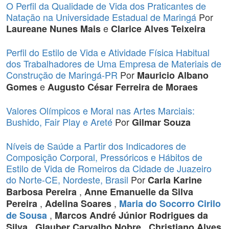
O Perfil da Qualidade de Vida dos Praticantes de
Natação na Universidade Estadual de Maringá
Por
e
Laureane Nunes Mais
Clarice Alves Teixeira
Perfil do Estilo de Vida e Atividade Física Habitual
dos Trabalhadores de Uma Empresa de Materiais de
Construção de Maringá-PR
Por
Mauricio Albano
e
Gomes
Augusto César Ferreira de Moraes
Valores Olímpicos e Moral nas Artes Marciais:
Bushido, Fair Play e Areté
Por
Gilmar Souza
Níveis de Saúde a Partir dos Indicadores de
Composição Corporal, Pressóricos e Hábitos de
Estilo de Vida de Romeiros da Cidade de Juazeiro
do Norte-CE, Nordeste, Brasil
Por
Carla Karine
,
Barbosa Pereira
Anne Emanuelle da Silva
,
,
Pereira
Adelina Soares
Maria do Socorro Cirilo
,
de Sousa
Marcos André Júnior Rodrigues da
,
,
Silva
Glauber Carvalho Nobre
Christiano Alves