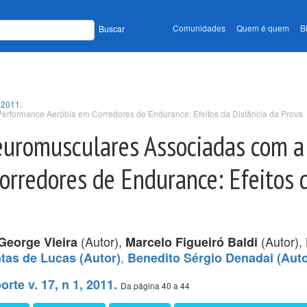
Comunidades
Quem é quem
B
Buscar
 2011.
Performance Aeróbia em Corredores de Endurance: Efeitos da Distância da Prova
Neuromusculares Associadas com a
rredores de Endurance: Efeitos 
(Autor),
(Autor),
George Vieira
Marcelo Figueiró Baldi
,
tas de Lucas (Autor)
Benedito Sérgio Denadai (Auto
rte v. 17, n 1, 2011.
Da página 40 a 44