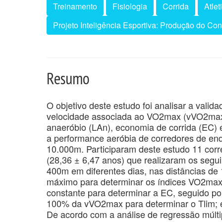
Treinamento
Fisiologia
Corrida
Atle
Projeto Inteligência Esportiva: Produção do Co
Resumo
O objetivo deste estudo foi analisar a val
velocidade associada ao VO2max (vVO2max)
anaeróbio (LAn), economia de corrida (EC) e
a performance aeróbia de corredores de en
10.000m. Participaram deste estudo 11 co
(28,36 ± 6,47 anos) que realizaram os segu
400m em diferentes dias, nas distâncias de
máximo para determinar os índices VO2max
constante para determinar a EC, seguido p
100% da vVO2max para determinar o Tlim; e 
De acordo com a análise de regressão múlti