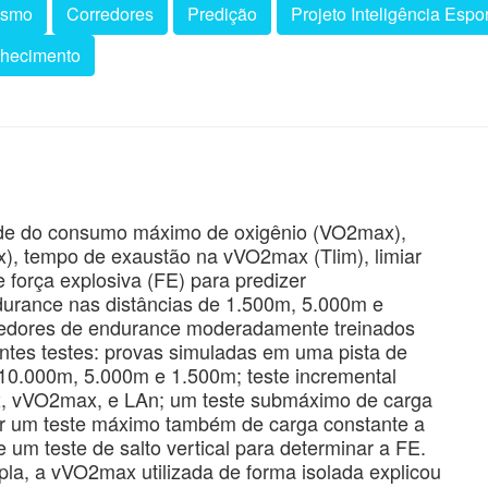
tismo
Corredores
Predição
Projeto Inteligência Espor
nhecimento
idade do consumo máximo de oxigênio (VO2max),
, tempo de exaustão na vVO2max (Tlim), limiar
 força explosiva (FE) para predizer
durance nas distâncias de 1.500m, 5.000m e
rredores de endurance moderadamente treinados
intes testes: provas simuladas em uma pista de
 10.000m, 5.000m e 1.500m; teste incremental
, vVO2max, e LAn; um teste submáximo de carga
or um teste máximo também de carga constante a
um teste de salto vertical para determinar a FE.
pla, a vVO2max utilizada de forma isolada explicou