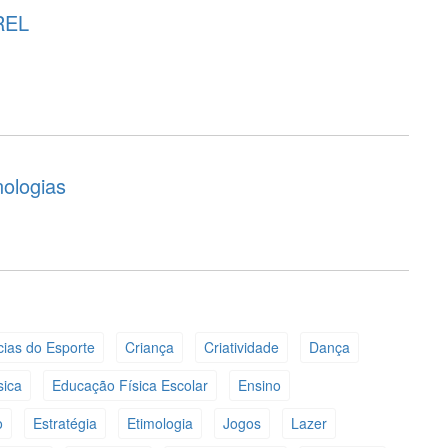
REL
nologias
cias do Esporte
Criança
Criatividade
Dança
sica
Educação Física Escolar
Ensino
o
Estratégia
Etimologia
Jogos
Lazer