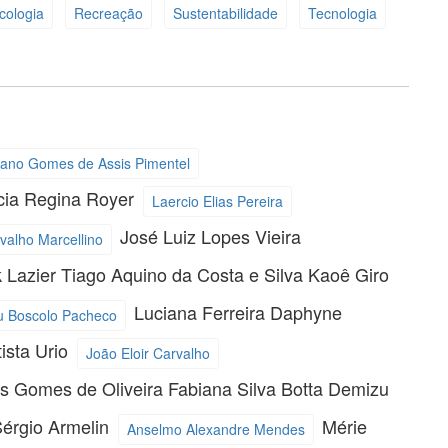
cologia
Recreação
Sustentabilidade
Tecnologia
iano Gomes de Assis Pimentel
cia Regina Royer
Laercio Elias Pereira
José Luiz Lopes Vieira
valho Marcellino
k Lazier
Tiago Aquino da Costa e Silva
Kaoê Giro
Luciana Ferreira
Daphyne
u Boscolo Pacheco
tista Urio
João Eloir Carvalho
os Gomes de Oliveira
Fabiana Silva Botta Demizu
Sérgio Armelin
Mérie
Anselmo Alexandre Mendes