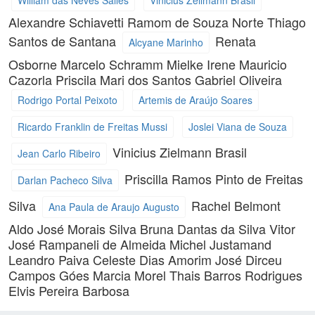
William das Neves Salles
Vinicius Zeilmann Brasil
Alexandre Schiavetti
Ramom de Souza Norte
Thiago
Santos de Santana
Renata
Alcyane Marinho
Osborne
Marcelo Schramm Mielke
Irene Mauricio
Cazorla
Priscila Mari dos Santos
Gabriel Oliveira
Rodrigo Portal Peixoto
Artemis de Araújo Soares
Ricardo Franklin de Freitas Mussi
Joslei Viana de Souza
Vinicius Zielmann Brasil
Jean Carlo Ribeiro
Priscilla Ramos Pinto de Freitas
Darlan Pacheco Silva
Silva
Rachel Belmont
Ana Paula de Araujo Augusto
Aldo José Morais Silva
Bruna Dantas da Silva
Vitor
José Rampaneli de Almeida
Michel Justamand
Leandro Paiva
Celeste Dias Amorim
José Dirceu
Campos Góes
Marcia Morel
Thais Barros Rodrigues
Elvis Pereira Barbosa