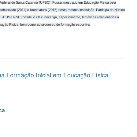
Federal de Santa Catarina (UFSC). Possui mestrado em Educação Física pela
arelado (2011) e licenciatura (2015) nesta mesma instituição. Participa do Núcleo
-CDS-UFSC) desde 2008 e investiga, especialmente, temáticas relacionadas à
cação Física, bem como ao processo de formação esportiva.
na Formação Inicial em Educação Física.
ca
o