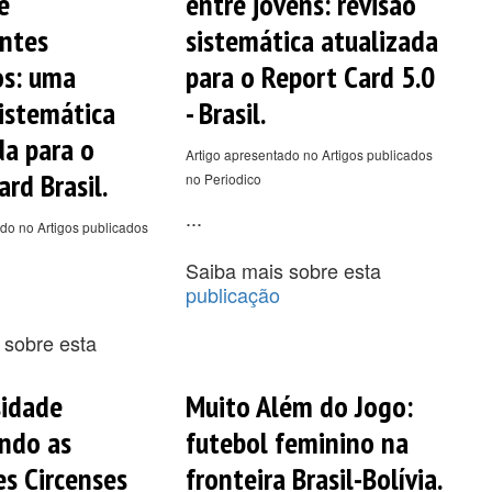
e
entre jovens: revisão
ntes
sistemática atualizada
os: uma
para o Report Card 5.0
sistemática
- Brasil.
da para o
Artigo apresentado no Artigos publicados
rd Brasil.
no Periodico
...
do no Artigos publicados
Saiba mais sobre esta
publicação
 sobre esta
sidade
Muito Além do Jogo:
ndo as
futebol feminino na
es Circenses
fronteira Brasil-Bolívia.