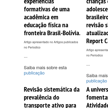
experiências
crianças 
formativas de uma
adolesce
acadêmica em
brasileir
educação física na
revisão 
fronteira Brasil-Bolívia.
atualiza
Report Ca
Artigo apresentado no Artigos publicados
no Periodico
Artigo apresenta
...
no Periodico
...
Saiba mais sobre esta
publicação
Saiba mais
publicação
Revisão sistemática da
A univer
prevalência do
fomenta
transporte ativo para
Atividad