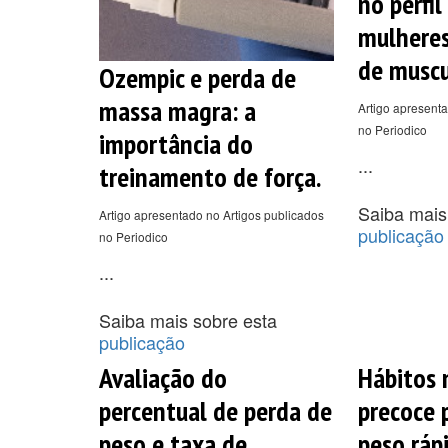
no perfil
mulheres
de muscu
Ozempic e perda de
massa magra: a
Artigo apresenta
no Periodico
importância do
...
treinamento de força.
Saiba mais
Artigo apresentado no Artigos publicados
publicação
no Periodico
...
Saiba mais sobre esta
publicação
Avaliação do
Hábitos 
percentual de perda de
precoce 
peso e taxa de
peso ráp