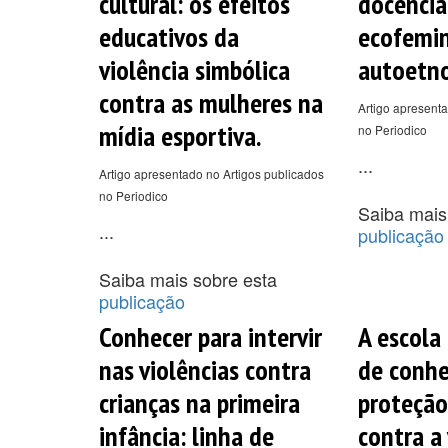
cultural: os efeitos
docência
educativos da
ecofemin
violência simbólica
autoetno
contra as mulheres na
Artigo apresenta
mídia esportiva.
no Periodico
...
Artigo apresentado no Artigos publicados
no Periodico
Saiba mais
...
publicação
Saiba mais sobre esta
publicação
Conhecer para intervir
A escola
nas violências contra
de conhe
crianças na primeira
proteção
infância: linha de
contra a 