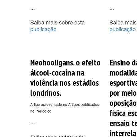
...
...
Saiba mais sobre esta
Saiba mais
publicação
publicação
Neohooligans. o efeito
Ensino d
álcool-cocaína na
modalid
violência nos estádios
esportiv
londrinos.
por meio
oposição
Artigo apresentado no Artigos publicados
física es
no Periodico
ensaio t
...
interrel
Saiba mais sobre esta