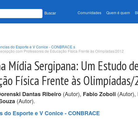
Comunidades
Quem é quem
B
Buscar
Ciências do Esporte e V Conice - CONBRACE s
ecepção com Professores de Educação Física Frente às Olimpíadas/2012
a Mídia Sergipana: Um Estudo d
ção Física Frente às Olimpíadas
(Autor),
(Autor),
Dorenski Dantas Ribeiro
Fabio Zoboli
(Autor).
 Souza
ias do Esporte e V Conice - CONBRACE