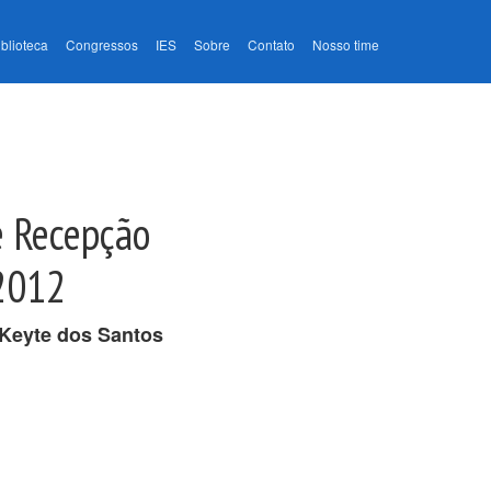
iblioteca
Congressos
IES
Sobre
Contato
Nosso time
e Recepção
/2012
Keyte dos Santos