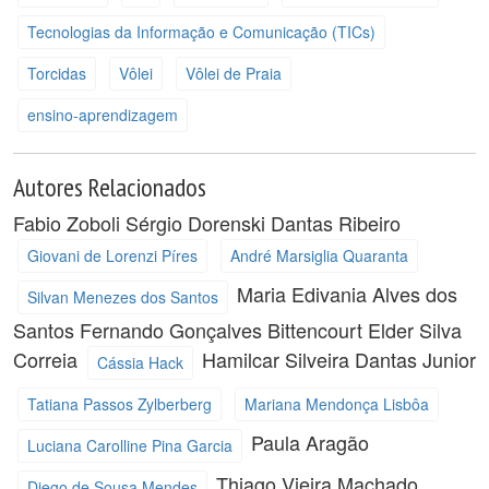
Tecnologias da Informação e Comunicação (TICs)
Torcidas
Vôlei
Vôlei de Praia
ensino-aprendizagem
Autores Relacionados
Fabio Zoboli
Sérgio Dorenski Dantas Ribeiro
Giovani de Lorenzi Píres
André Marsiglia Quaranta
Maria Edivania Alves dos
Silvan Menezes dos Santos
Santos
Fernando Gonçalves Bittencourt
Elder Silva
Correia
Hamilcar Silveira Dantas Junior
Cássia Hack
Tatiana Passos Zylberberg
Mariana Mendonça Lisbôa
Paula Aragão
Luciana Carolline Pina Garcia
Thiago Vieira Machado
Diego de Sousa Mendes