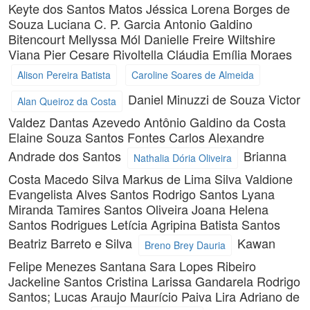
Keyte dos Santos Matos
Jéssica Lorena Borges de
Souza
Luciana C. P. Garcia
Antonio Galdino
Bitencourt
Mellyssa Mól
Danielle Freire Wiltshire
Viana
Pier Cesare Rivoltella
Cláudia Emília Moraes
Alison Pereira Batista
Caroline Soares de Almeida
Daniel Minuzzi de Souza
Victor
Alan Queiroz da Costa
Valdez Dantas Azevedo
Antônio Galdino da Costa
Elaine Souza Santos Fontes
Carlos Alexandre
Andrade dos Santos
Brianna
Nathalia Dória Oliveira
Costa Macedo Silva
Markus de Lima Silva
Valdione
Evangelista Alves Santos
Rodrigo Santos
Lyana
Miranda
Tamires Santos Oliveira
Joana Helena
Santos Rodrigues
Letícia Agripina Batista Santos
Beatriz Barreto e Silva
Kawan
Breno Brey Dauria
Felipe Menezes Santana
Sara Lopes Ribeiro
Jackeline Santos Cristina
Larissa Gandarela
Rodrigo
Santos; Lucas Araujo
Maurício Paiva Lira
Adriano de