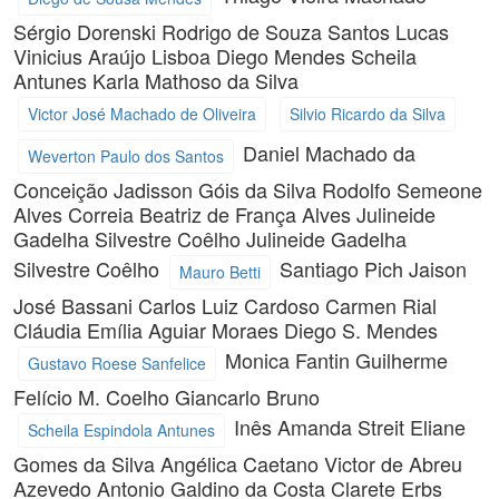
Sérgio Dorenski
Rodrigo de Souza Santos
Lucas
Vinicius Araújo Lisboa
Diego Mendes
Scheila
Antunes
Karla Mathoso da Silva
Victor José Machado de Oliveira
Silvio Ricardo da Silva
Daniel Machado da
Weverton Paulo dos Santos
Conceição
Jadisson Góis da Silva
Rodolfo Semeone
Alves Correia
Beatriz de França Alves
Julineide
Gadelha Silvestre Coêlho
Julineide Gadelha
Silvestre Coêlho
Santiago Pich
Jaison
Mauro Betti
José Bassani
Carlos Luiz Cardoso
Carmen Rial
Cláudia Emília Aguiar Moraes
Diego S. Mendes
Monica Fantin
Guilherme
Gustavo Roese Sanfelice
Felício M. Coelho
Giancarlo Bruno
Inês Amanda Streit
Eliane
Scheila Espindola Antunes
Gomes da Silva
Angélica Caetano
Victor de Abreu
Azevedo
Antonio Galdino da Costa
Clarete Erbs