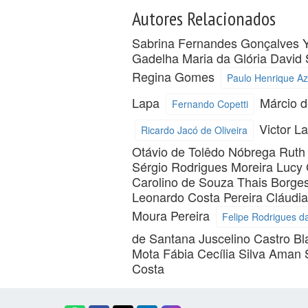
Autores Relacionados
Sabrina Fernandes Gonçalves
Gadelha
Maria da Glória David
Regina Gomes
Paulo Henrique A
Lapa
Márcio 
Fernando Copetti
Victor L
Ricardo Jacó de Oliveira
Otávio de Tolêdo Nóbrega
Ruth
Sérgio Rodrigues Moreira
Lucy
Carolino de Souza
Thais Borge
Leonardo Costa Pereira
Cláudia
Moura Pereira
Felipe Rodrigues d
de Santana
Juscelino Castro B
Mota
Fábia Cecília Silva Aman
Costa