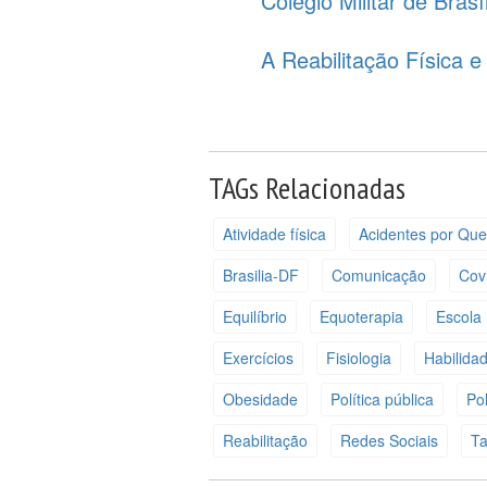
Colégio Militar de Brasí
A Reabilitação Física 
TAGs Relacionadas
Atividade física
Acidentes por Qu
Brasilia-DF
Comunicação
Cov
Equilíbrio
Equoterapia
Escola
Exercícios
Fisiologia
Habilida
Obesidade
Política pública
Pol
Reabilitação
Redes Sociais
Ta