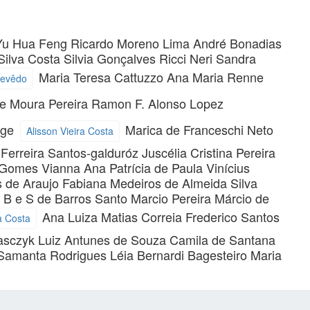
Yu Hua Feng
Ricardo Moreno Lima
André Bonadias
 Silva Costa
Silvia Gonçalves Ricci Neri
Sandra
Maria Teresa Cattuzzo
Ana Maria Renne
zevêdo
de Moura Pereira
Ramon F. Alonso Lopez
age
Marica de Franceschi Neto
Alisson Vieira Costa
 Ferreira Santos-galduróz
Juscélia Cristina Pereira
 Gomes Vianna
Ana Patrícia de Paula
Vinícius
s de Araujo
Fabiana Medeiros de Almeida Silva
 B e S de Barros Santo
Marcio Pereira
Márcio de
Ana Luiza Matias Correia
Frederico Santos
a Costa
lasczyk
Luiz Antunes de Souza
Camila de Santana
Samanta Rodrigues
Léia Bernardi Bagesteiro
Maria