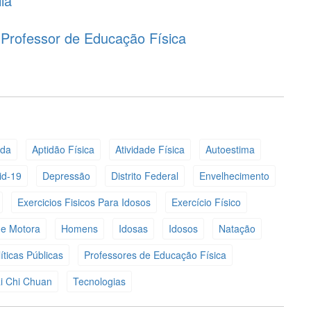
lia
e Professor de Educação Física
eda
Aptidão Física
Atividade Física
Autoestima
id-19
Depressão
Distrito Federal
Envelhecimento
Exercicios Fisicos Para Idosos
Exercício Físico
de Motora
Homens
Idosas
Idosos
Natação
íticas Públicas
Professores de Educação Física
i Chi Chuan
Tecnologias