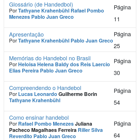
Glossário (de Handedbol)
Página
Por
Tathyane Krahenbühl
Rafael Pombo
Menezes
Pablo Juan Greco
11
Página
Apresentação
Por
Tathyane Krahenbühl
Pablo Juan Greco
25
Memórias do Handebol no Brasil
Página
Por
Heloisa Helena Baldy dos Reis
Laercio
Elias Pereira
Pablo Juan Greco
30
Compreendendo o Handebol
Página
Por
Lucas Leonardo
Guilherme Borin
Tathyane Krahenbühl
54
Como ensinar handebol
Página
Por
Rafael Pombo Menezes
Juliana
Pacheco Magalhaes Ferreira
Riller Silva
64
Reverdito
Pablo Juan Greco