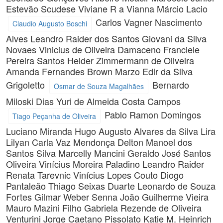
Estevão Scudese
Viviane R a Vianna
Márcio Lacio
Carlos Vagner Nascimento
Claudio Augusto Boschi
Alves
Leandro Raider dos Santos
Giovani da Silva
Novaes
Vinicius de Oliveira Damaceno
Franciele
Pereira Santos
Helder Zimmermann de Oliveira
Amanda Fernandes Brown
Marzo Edir da Silva
Grigoletto
Bernardo
Osmar de Souza Magalhães
Miloski Dias
Yuri de Almeida Costa Campos
Pablo Ramon Domingos
Tiago Peçanha de Oliveira
Luciano Miranda
Hugo Augusto Alvares da Silva Lira
Lilyan Carla Vaz Mendonça
Delton Manoel dos
Santos Silva
Marcelly Mancini
Geraldo José Santos
Oliveira
Vinícius Moreira Paladino
Leandro Raider
Renata Tarevnic
Vinícius Lopes Couto
Diogo
Pantaleão
Thiago Seixas Duarte
Leonardo de Souza
Fortes
Gilmar Weber Senna
João Guilherme Vieira
Mauro Mazini Filho
Gabriela Rezende de Oliveira
Venturini
Jorge Caetano Pissolato
Katie M. Heinrich