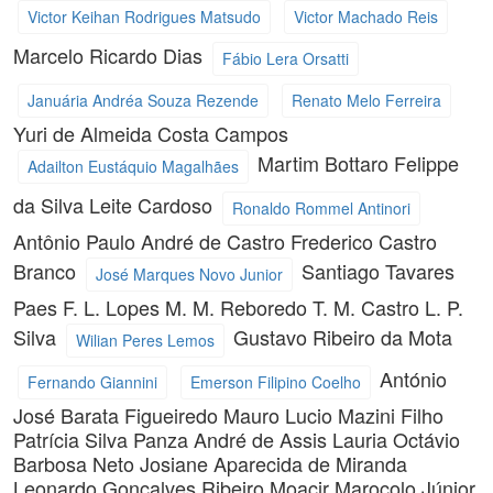
Victor Keihan Rodrigues Matsudo
Victor Machado Reis
Marcelo Ricardo Dias
Fábio Lera Orsatti
Januária Andréa Souza Rezende
Renato Melo Ferreira
Yuri de Almeida Costa Campos
Martim Bottaro
Felippe
Adailton Eustáquio Magalhães
da Silva Leite Cardoso
Ronaldo Rommel Antinori
Antônio Paulo André de Castro
Frederico Castro
Branco
Santiago Tavares
José Marques Novo Junior
Paes
F. L. Lopes
M. M. Reboredo
T. M. Castro
L. P.
Silva
Gustavo Ribeiro da Mota
Wilian Peres Lemos
António
Fernando Giannini
Emerson Filipino Coelho
José Barata Figueiredo
Mauro Lucio Mazini Filho
Patrícia Silva Panza
André de Assis Lauria
Octávio
Barbosa Neto
Josiane Aparecida de Miranda
Leonardo Gonçalves Ribeiro
Moacir Marocolo Júnior