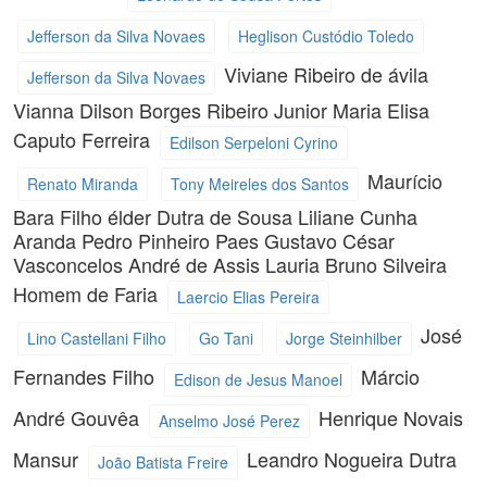
Jefferson da Silva Novaes
Heglison Custódio Toledo
Viviane Ribeiro de ávila
Jefferson da Silva Novaes
Vianna
Dilson Borges Ribeiro Junior
Maria Elisa
Caputo Ferreira
Edilson Serpeloni Cyrino
Maurício
Renato Miranda
Tony Meireles dos Santos
Bara Filho
élder Dutra de Sousa
Liliane Cunha
Aranda
Pedro Pinheiro Paes
Gustavo César
Vasconcelos
André de Assis Lauria
Bruno Silveira
Homem de Faria
Laercio Elias Pereira
José
Lino Castellani Filho
Go Tani
Jorge Steinhilber
Fernandes Filho
Márcio
Edison de Jesus Manoel
André Gouvêa
Henrique Novais
Anselmo José Perez
Mansur
Leandro Nogueira Dutra
João Batista Freire