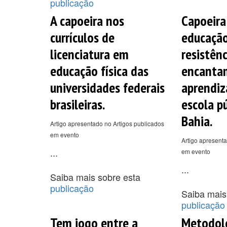
publicação
A capoeira nos
Capoeira
currículos de
educação 
licenciatura em
resistênc
educação física das
encanta
universidades federais
aprendi
brasileiras.
escola p
Bahia.
Artigo apresentado no Artigos publicados
em evento
Artigo apresenta
...
em evento
...
Saiba mais sobre esta
publicação
Saiba mais
publicação
Tem jogo entre a
Metodolo