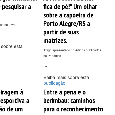
e pesquisar a
fica de pé!” Um olhar
sobre a capoeira de
Porto Alegre/RS a
do no Livro
partir de suas
matrizes.
 sobre esta
Artigo apresentado no Artigos publicados
no Periodico
...
Saiba mais sobre esta
publicação
iragem à
Entre a pena e o
 esportiva a
berimbau: caminhos
ão de um
para o reconhecimento