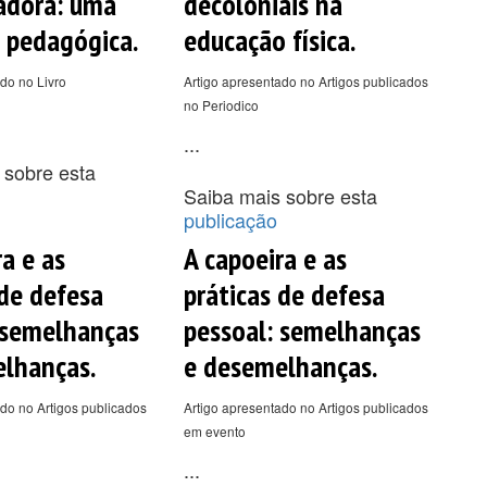
adora: uma
decoloniais na
 pedagógica.
educação física.
do no Livro
Artigo apresentado no Artigos publicados
no Periodico
...
 sobre esta
Saiba mais sobre esta
publicação
a e as
A capoeira e as
 de defesa
práticas de defesa
 semelhanças
pessoal: semelhanças
lhanças.
e desemelhanças.
do no Artigos publicados
Artigo apresentado no Artigos publicados
em evento
...