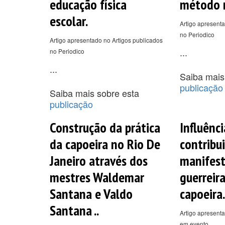
educação física
método n
escolar.
Artigo apresenta
no Periodico
Artigo apresentado no Artigos publicados
...
no Periodico
...
Saiba mais
publicação
Saiba mais sobre esta
publicação
Construção da prática
Influênci
da capoeira no Rio De
contribu
Janeiro através dos
manifes
mestres Waldemar
guerreira
Santana e Valdo
capoeira.
Santana ..
Artigo apresenta
em evento