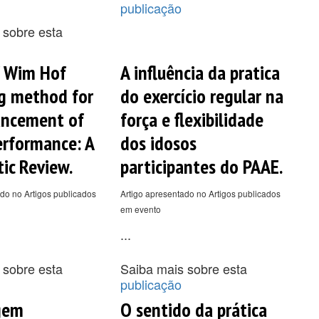
publicação
 sobre esta
f Wim Hof
A influência da pratica
g method for
do exercício regular na
ancement of
força e flexibilidade
erformance: A
dos idosos
ic Review.
participantes do PAAE.
do no Artigos publicados
Artigo apresentado no Artigos publicados
em evento
...
 sobre esta
Saiba mais sobre esta
publicação
gem
O sentido da prática