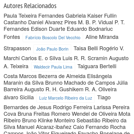
Autores Relacionados
Paula Teixeira Fernandes
Gabriela Kaiser Fullin
Castanho
Daniel Alvarez Pires
M. B. P. Vidual
P. T.
Fernandes
Edison Duarte
Eduardo Bodnariuc
Fontes
Aline Miranda
Fabrício Boscolo Del Vecchio
Strapasson
Taisa Belli
Rogério V.
João Paulo Borin
Marchi
Carlos E. o Silva
Luis R. R. Scramin
Augusto
A. Teixeira
Taiguara Bertelli
Waldecir Paula Lima
Costa
Marcos Bezerra de Almeida
Elisângela
Maranin da Silva
Brunno Machado de Campos
Júlia
Barreira Augusto
R. H. Gushikem
R. A. Oliveira
álvaro Sicilia
Tiago
Luiz Marcelo Ribeiro da Luz
Bernardes de Jesus
Rodrigo Ferreira
Larissa Pereira
Cova
Bruna Freitas Romero
Wendel de Oliveira Mota
Ribeiro
Bruno Klinke Monteiro
Sebastião Ribeiro da
Silva
Manuel Alcaraz-ibañez
Caio Fernando Rocha
Campos
João Vitor Figueiredo Favacho
Roselane de