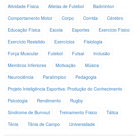
Atividade Física
Atletas de Futebol
Badminton
Comportamento Motor
Corpo
Corrida
Cérebro
Educação Física
Escola
Esportes
Exercício Físico
Exercício Resistido
Exercícios
Fisiologia
Força Muscular
Futebol
Futsal
Inclusão
Membros Inferiores
Motivação
Música
Neurociência
Paralímpico
Pedagogia
Projeto Inteligência Esportiva: Produção do Conhecimento
Psicologia
Rendimento
Rugby
Síndrome de Burnout
Treinamento Físico
Tática
Tênis
Tênis de Campo
Universidade